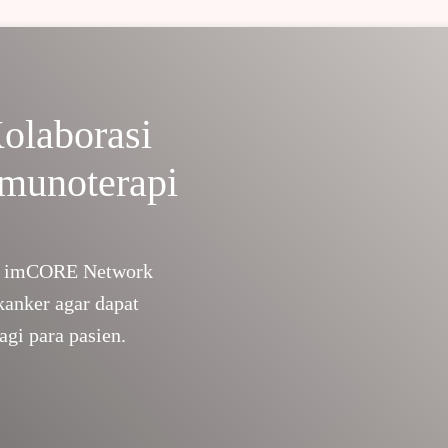
laborasi
Imunoterapi
lam imCORE Network
anker agar dapat
agi para pasien.