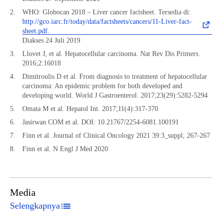
WHO: Globocan 2018 – Liver cancer factsheet. Tersedia di:
http://gco.iarc.fr/today/data/factsheets/cancers/11-Liver-fact-
sheet.pdf.
Diakses 24 Juli 2019
Llovet J, et al. Hepatocellular carcinoma. Nat Rev Dis Primers.
2016;2:16018
Dimitroulis D et al. From diagnosis to treatment of hepatocellular
carcinoma: An epidemic problem for both developed and
developing world. World J Gastroenterol. 2017;23(29):5282-5294
Omata M et al. Hepatol Int. 2017;11(4):317-370
Jasirwan COM et al. DOI: 10.21767/2254-6081.100191
Finn et al. Journal of Clinical Oncology 2021 39:3_suppl, 267-267
Finn et al. N Engl J Med 2020
Media
Selengkapnya